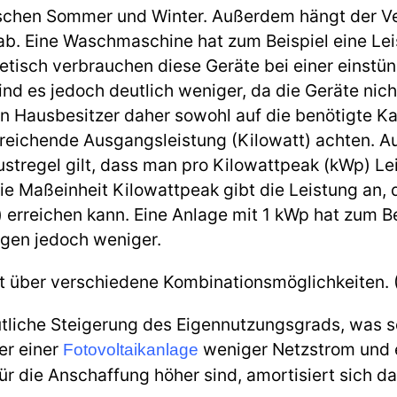
ischen Sommer und Winter. Außerdem hängt der Ve
ab. Eine Waschmaschine hat zum Beispiel eine Leis
etisch verbrauchen diese Geräte bei einer einstün
ind es jedoch deutlich weniger, da die Geräte nicht
n Hausbesitzer daher sowohl auf die benötigte K
reichende Ausgangsleistung (Kilowatt) achten. Au
ustregel gilt, dass man pro Kilowattpeak (kWp) Le
e Maßeinheit Kilowattpeak gibt die Leistung an, d
erreichen kann. Eine Anlage mit 1 kWp hat zum Bei
ngen jedoch weniger.
ht über verschiedene Kombinationsmöglichkeiten.
tliche Steigerung des Eigennutzungsgrads, was so
er einer
weniger Netzstrom und e
Fotovoltaikanlage
r die Anschaffung höher sind, amortisiert sich d